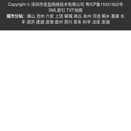
Copyright © 深圳市圣玺网络技术有限公司
粤ICP备15021922号
XML索引
TXT地图
城市分站：
唐山
沧州
六安
上饶
聊城
商丘
永州
河池
桐乡
嘉善
长
丰
泗洪
建湖
滨海
盘州
资兴
库车
利辛
法库
澎湖