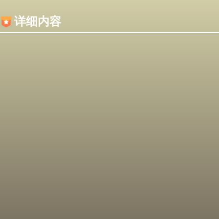
内容加载失败，可能是你的浏览器屏蔽了JS脚本！
详细内容