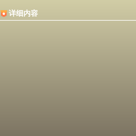
内容加载失败，可能是你的浏览器屏蔽了JS脚本！
详细内容