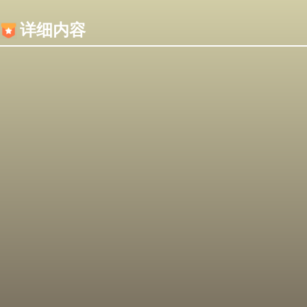
内容加载失败，可能是你的浏览器屏蔽了JS脚本！
详细内容