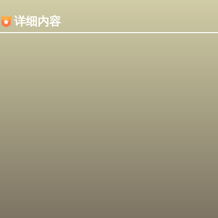
内容加载失败，可能是你的浏览器屏蔽了JS脚本！
详细内容