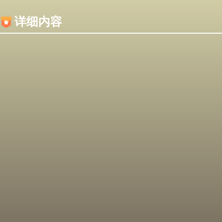
内容加载失败，可能是你的浏览器屏蔽了JS脚本！
详细内容