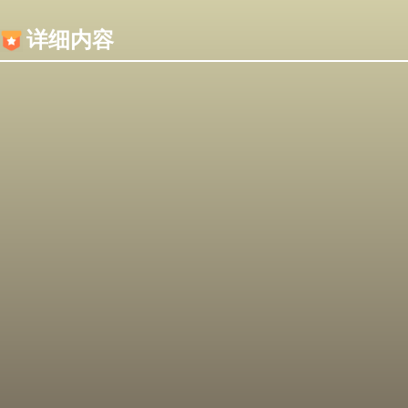
内容加载失败，可能是你的浏览器屏蔽了JS脚本！
详细内容