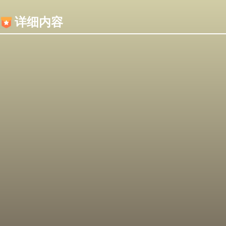
内容加载失败，可能是你的浏览器屏蔽了JS脚本！
详细内容