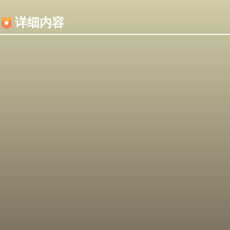
内容加载失败，可能是你的浏览器屏蔽了JS脚本！
详细内容