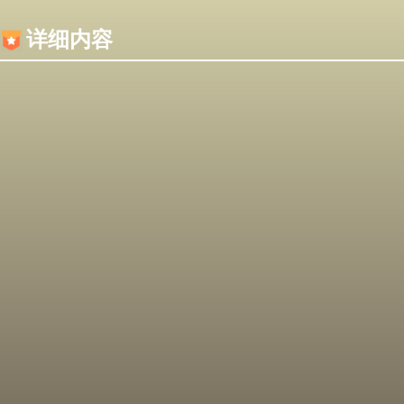
内容加载失败，可能是你的浏览器屏蔽了JS脚本！
详细内容