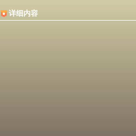
内容加载失败，可能是你的浏览器屏蔽了JS脚本！
详细内容