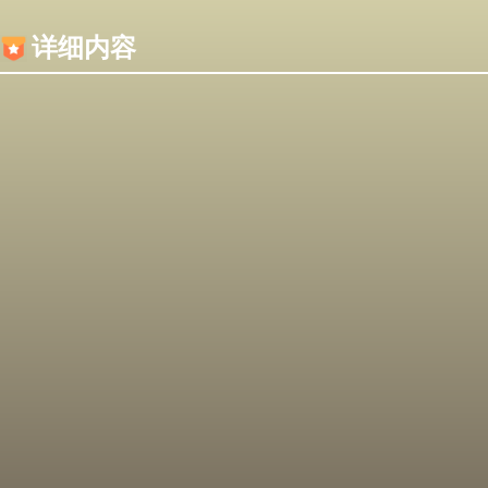
内容加载失败，可能是你的浏览器屏蔽了JS脚本！
详细内容