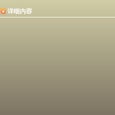
内容加载失败，可能是你的浏览器屏蔽了JS脚本！
详细内容