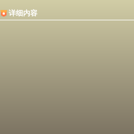
内容加载失败，可能是你的浏览器屏蔽了JS脚本！
详细内容